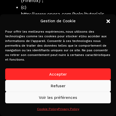
(Firefox) ;
(c)
http://www.opera.com/help/tutorials
/security/cookies/ (Opéra) ;
Gestion de Cookie
(d)
Pour offrir les meilleures expériences, nous utilisons des
https://support.microsoft.com/en-
technologies comme les cookies pour stocker et/ou accéder aux
gb/help/17442/windows-internet-
informations de l’appareil. Consentir à ces technologies nous
permettra de traiter des données telles que le comportement de
explorer-delete-manage-cookies
navigation ou les identifiants uniques sur ce site. Ne pas consentir
(Internet Explorer) ;
ou retirer son consentement peut nuire à certaines caractéristiques
et fonctions.
(e)
https://support.apple.com/kb/PH214
11 (Safari) ; et
Accepter
(f) https://privacy.microsoft.com/en-
Refuser
us/windows-10-microsoft-edge-
and-privacy (Bord).
Voir les préférences
Cookie Policy
Privacy Policy
11.2 Le blocage de tous les cookies