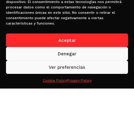
COPV-19 y la cooperación regional para
dispositivo. El consentimiento a estas tecnologías nos permitirá
procesar datos como el comportamiento de navegación o
mejorar la salud y la seguridad, el
identificaciones únicas en este sitio. No consentir o retirar el
equilibrio entre la vida laboral y la
consentimiento puede afectar negativamente a ciertas
personal y la prevención de la violencia
características y funciones.
en el trabajo.
Aceptar
Denegar
Ver preferencias
Cookie Policy
Privacy Policy