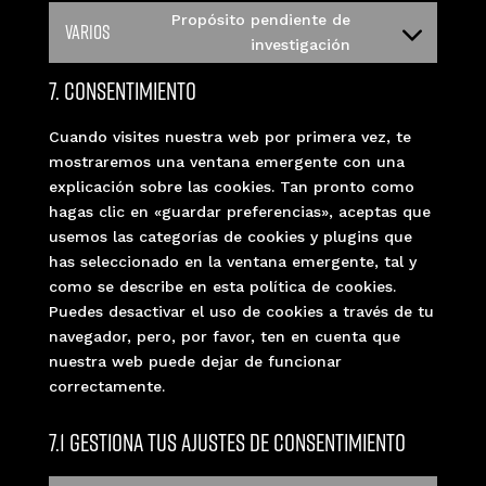
to
Propósito pendiente de
Varios
service
Consent
investigación
twitter
to
7. Consentimiento
service
varios
Cuando visites nuestra web por primera vez, te
mostraremos una ventana emergente con una
explicación sobre las cookies. Tan pronto como
hagas clic en «guardar preferencias», aceptas que
usemos las categorías de cookies y plugins que
has seleccionado en la ventana emergente, tal y
como se describe en esta política de cookies.
Puedes desactivar el uso de cookies a través de tu
navegador, pero, por favor, ten en cuenta que
nuestra web puede dejar de funcionar
correctamente.
7.1 Gestiona tus ajustes de consentimiento